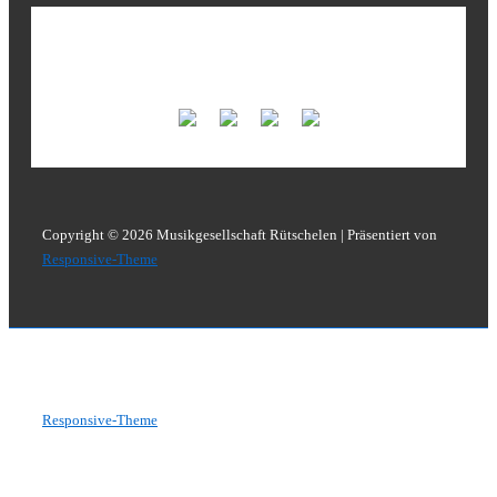
Unsere Fortissimo-Sponsoren
Copyright © 2026
Musikgesellschaft Rütschelen
| Präsentiert von
Responsive-Theme
Copyright © 2026
Musikgesellschaft Rütschelen
| Präsentiert von
Responsive-Theme