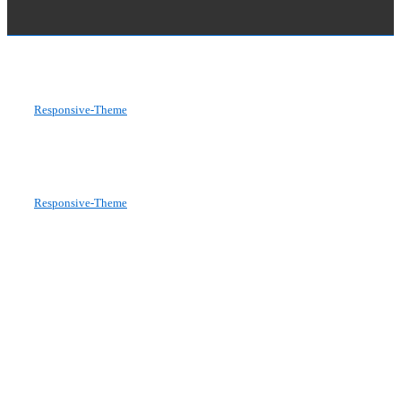
Copyright © 2026
Musikgesellschaft Rütschelen
| Präsentiert von
Responsive-Theme
Copyright © 2026
Musikgesellschaft Rütschelen
| Präsentiert von
Responsive-Theme