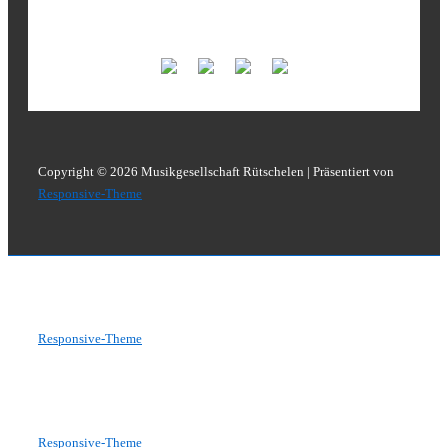
Unsere Fortissimo-Sponsoren
Copyright © 2026
Musikgesellschaft Rütschelen
| Präsentiert von
Responsive-Theme
Copyright © 2026
Musikgesellschaft Rütschelen
| Präsentiert von
Responsive-Theme
Copyright © 2026
Musikgesellschaft Rütschelen
| Präsentiert von
Responsive-Theme