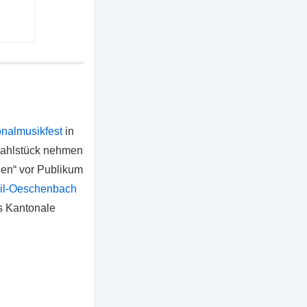
nalmusikfest
in
wahlstück nehmen
gen“ vor Publikum
il-Oeschenbach
s Kantonale