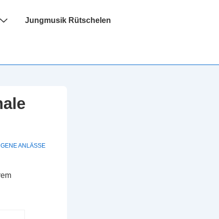
Jungmusik Rütschelen
nale
GENE ANLÄSSE
rem