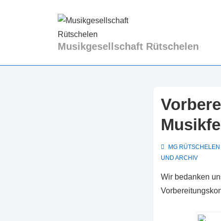
↓
Ha
Zum
Inhalt
Musikgesellschaft Rütschelen
Vorbere
Musikfe
MG RÜTSCHELEN
UND ARCHIV
Wir bedanken uns
Vorbereitungskon